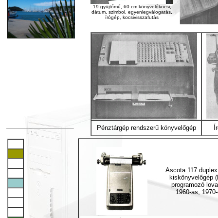
19 gyüjtőmű, 60 cm könyvelőkocsi,
dátum, szimbol, egyenlegválogatás,
írógép, kocsivisszafutás
Pénztárgép rendszerű könyvelőgép
Í
Ascota 117 duplex
kiskönyvelőgép (b
programozó lovas
1960-as, 1970