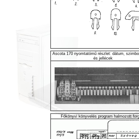
Ascota 170 nyomtatómű részlet: dátum, szimbo
és jellécek
Főkönyvi könyvelés program halmozott forg