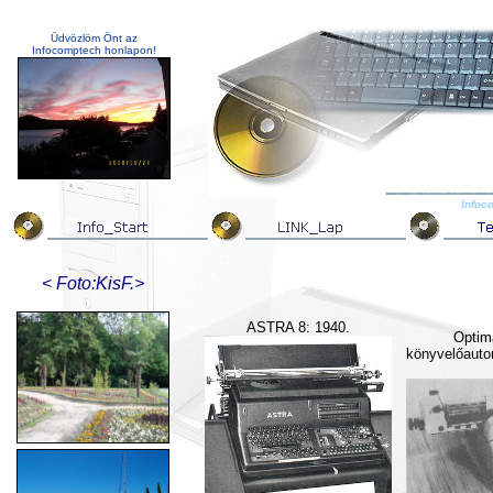
Üdvözlöm Önt az
Infocomptech honlapon!
Infoc
< Foto:KisF.>
ASTRA 8: 1940.
Optim
könyvelőauto