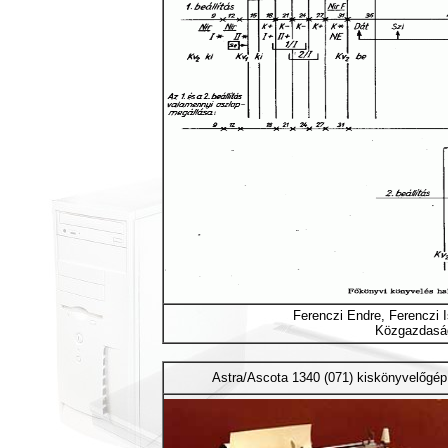
Ferenczi Endre, Ferenczi I
Közgazdaság
Astra/Ascota 1340 (071) kiskönyvelőgép