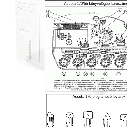
Ascota 170/55 könyvelőgép keresztm
Ascota 170 programozó lovasok 