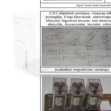
Hajnal Tamás kiváló közreműk
C.D.C előjeltároló prototípus: müanyag rúd
esztergálás, 8 fogú kilincskerék, elektromágn
kilincsmű, fegyverzet tervezés, kézi tekercs
elkészítés, összeszerelés, tesztelés: műkö
(szabadkézi megvalósítási vázlatrajz)