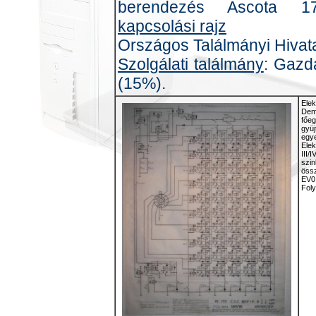
berendezés Ascota 1
kapcsolási rajz
Országos Találmányi Hivat
Szolgálati találmány
: Gazd
(15%).
Elek
Demo
főeg
gyüj
egye
Elek
III/
szin
össz
EV0.
Foly