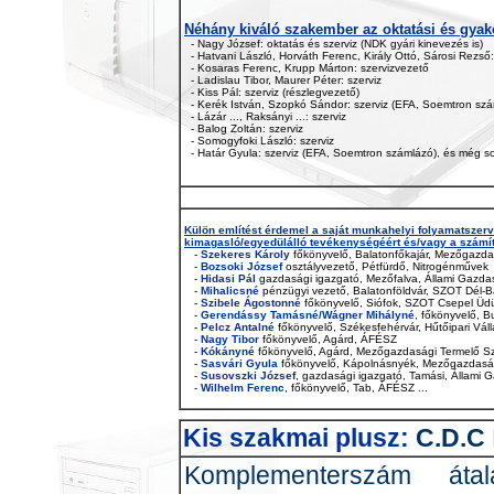
Néhány kiváló szakember az oktatási és gyakor
- Nagy József: oktatás és szerviz (NDK gyári kinevezés is)
- Hatvani László, Horváth Ferenc, Király Ottó, Sárosi Rezső:
- Kosaras Ferenc, Krupp Márton: szervizvezető
- Ladislau Tibor, Maurer Péter: szerviz
- Kiss Pál: szerviz (részlegvezető)
- Kerék István, Szopkó Sándor: szerviz (EFA, Soemtron szá
- Lázár ..., Raksányi ...: szerviz
- Balog Zoltán: szerviz
- Somogyfoki László: szerviz
- Határ Gyula: szerviz (EFA, Soemtron számlázó), és még so
Külön említést érdemel a saját munkahelyi folyamatszer
kimagasló/egyedülálló tevékenységéért és/vagy a számí
-
Szekeres
Károly
főkönyvelő, Balatonfőkajár, Mezőgazda
-
Bozsoki
József
osztályvezető, Pétfürdő, Nitrogénművek
-
Hidasi
Pál
gazdasági igazgató, Mezőfalva, Állami Gazda
-
Mihalicsné
pénzügyi vezető, Balatonföldvár, SZOT Dél-B
-
Szibele Ágostonné
főkönyvelő, Siófok, SZOT Csepel Üd
-
Gerendássy Tamásné/Wágner Mihályné
, főkönyvelő, 
-
Pelcz Antalné
főkönyvelő, Székesfehérvár, Hűtőipari Váll
-
Nagy Tibor
főkönyvelő, Agárd, ÁFÉSZ
-
Kókányné
főkönyvelő, Agárd, Mezőgazdasági Termelő S
-
Sasvári Gyula
főkönyvelő, Kápolnásnyék, Mezőgazdaság
-
Susovszki József
, gazdasági igazgató, Tamási, Állami
-
Wilhelm Ferenc
, főkönyvelő, Tab, ÁFÉSZ ...
Kis szakmai plusz:
C.D.C
Komplementerszám átal